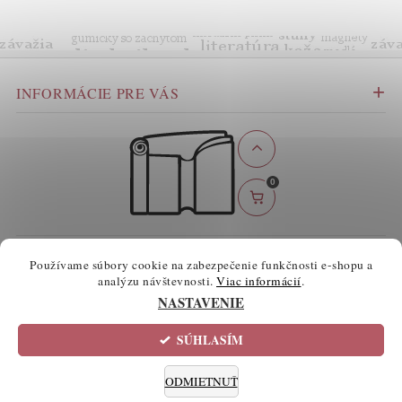
INFORMÁCIE PRE VÁS
0
BEZPEČNÉ ONLINE PLATBY
Používame súbory cookie na zabezpečenie funkčnosti e-shopu a
analýzu návštevnosti.
Viac informácií
.
NASTAVENIE
SÚHLASÍM
2026 ©
atelierknihy.sk
, všetky práva vyhradené
Informácie o súboroch cookie
Upraviť nastavenie cookies
ODMIETNUŤ
Vytvoril Shoptet