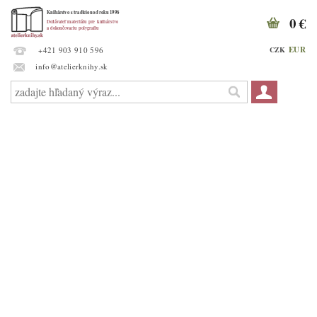
0 €
EUR
CZK
+421 903 910 596
info@atelierknihy.sk