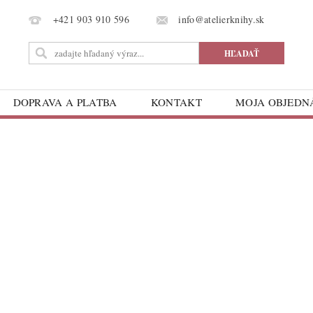
info@atelierknihy.sk
+421 903 910 596
DOPRAVA A PLATBA
KONTAKT
MOJA OBJED