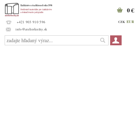
0 €
EUR
CZK
+421 903 910 596
info@atelierknihy.sk