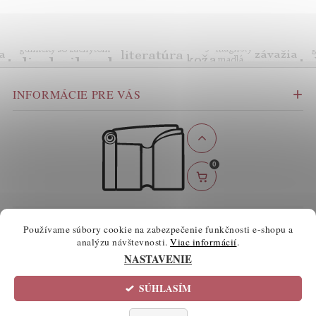
INFORMÁCIE PRE VÁS
0
BEZPEČNÉ ONLINE PLATBY
Používame súbory cookie na zabezpečenie funkčnosti e-shopu a
analýzu návštevnosti.
Viac informácií
.
NASTAVENIE
SÚHLASÍM
2026 ©
atelierknihy.sk
, všetky práva vyhradené
Informácie o súboroch cookie
Upraviť nastavenie cookies