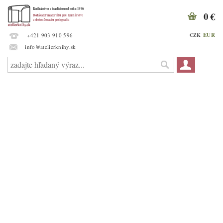
0 €
EUR
CZK
+421 903 910 596
info@atelierknihy.sk