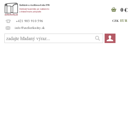
0 €
EUR
CZK
+421 903 910 596
info@atelierknihy.sk