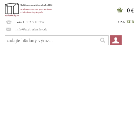
0 €
EUR
CZK
+421 903 910 596
info@atelierknihy.sk