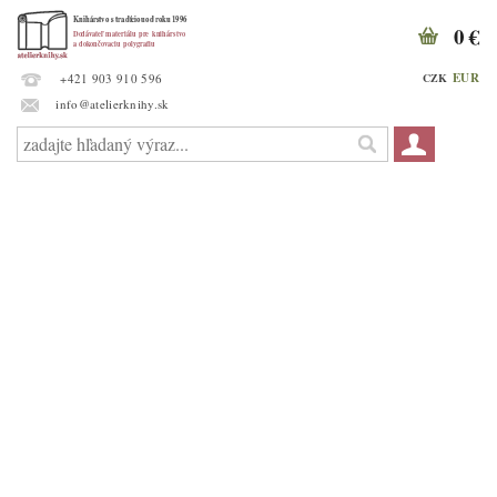
0 €
EUR
CZK
+421 903 910 596
info@atelierknihy.sk