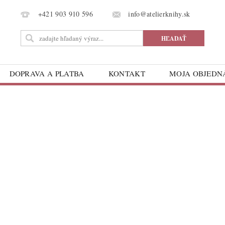
info@atelierknihy.sk
+421 903 910 596
DOPRAVA A PLATBA
KONTAKT
MOJA OBJED