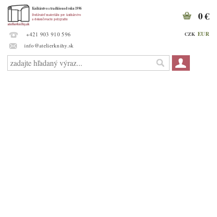
0 €
EUR
CZK
+421 903 910 596
info@atelierknihy.sk