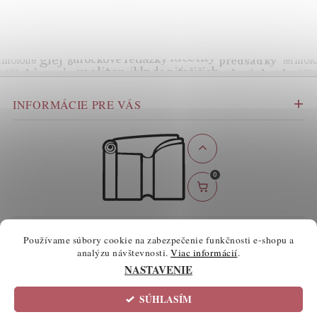
INFORMÁCIE PRE VÁS
0
BEZPEČNÉ ONLINE PLATBY
Používame súbory cookie na zabezpečenie funkčnosti e-shopu a
analýzu návštevnosti.
Viac informácií
.
NASTAVENIE
SÚHLASÍM
2026 ©
atelierknihy.sk
, všetky práva vyhradené
Informácie o súboroch cookie