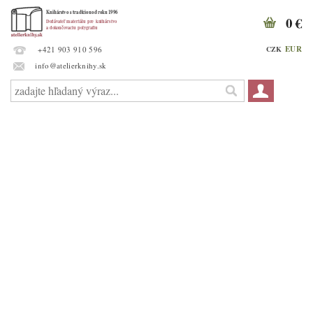
0 €
EUR
CZK
+421 903 910 596
info@atelierknihy.sk