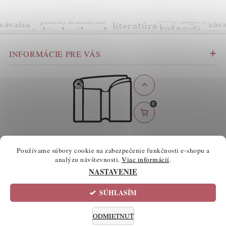
INFORMÁCIE PRE VÁS
0
BEZPEČNÉ ONLINE PLATBY
Používame súbory cookie na zabezpečenie funkčnosti e-shopu a
analýzu návštevnosti.
Viac informácií
.
NASTAVENIE
SÚHLASÍM
2026 ©
atelierknihy.sk
, všetky práva vyhradené
Informácie o súboroch cookie
Upraviť nastavenie cookies
ODMIETNUŤ
Vytvoril Shoptet