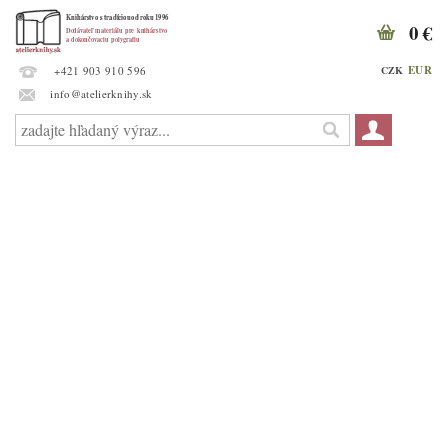
0 €
EUR
CZK
+421 903 910 596
info@atelierknihy.sk