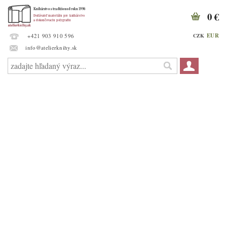
0 €
EUR
CZK
+421 903 910 596
info@atelierknihy.sk