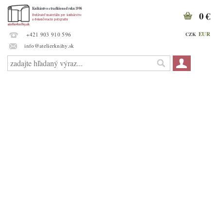
0 €
EUR
CZK
+421 903 910 596
info@atelierknihy.sk