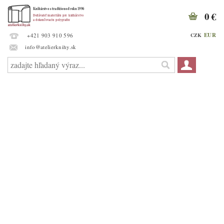
0 €
EUR
CZK
+421 903 910 596
info@atelierknihy.sk