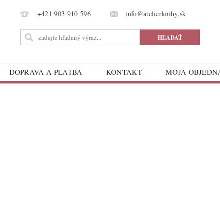
info@atelierknihy.sk
+421 903 910 596
DOPRAVA A PLATBA
KONTAKT
MOJA OBJED