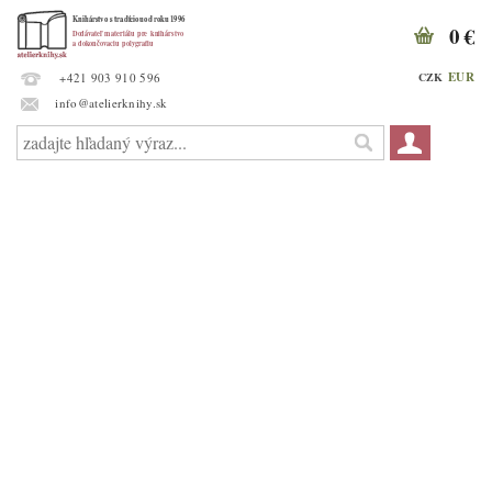
0 €
EUR
CZK
+421 903 910 596
info@atelierknihy.sk