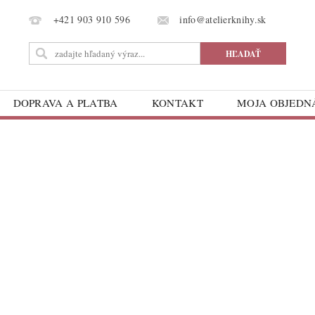
info@atelierknihy.sk
+421 903 910 596
DOPRAVA A PLATBA
KONTAKT
MOJA OBJED