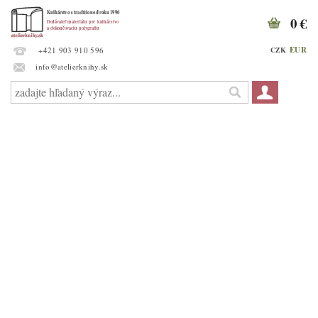
0 €
EUR
CZK
+421 903 910 596
info@atelierknihy.sk