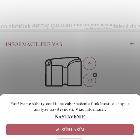
INFORMÁCIE PRE VÁS
0
BEZPEČNÉ ONLINE PLATBY
Používame súbory cookie na zabezpečenie funkčnosti e-shopu a
analýzu návštevnosti.
Viac informácií
.
NASTAVENIE
SÚHLASÍM
2026 ©
atelierknihy.sk
, všetky práva vyhradené
Informácie o súboroch cookie