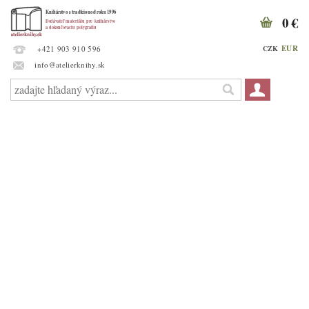
0 €
EUR
CZK
+421 903 910 596
info@atelierknihy.sk