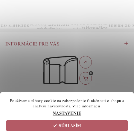
INFORMÁCIE PRE VÁS
0
BEZPEČNÉ ONLINE PLATBY
Používame súbory cookie na zabezpečenie funkčnosti e-shopu a
analýzu návštevnosti.
Viac informácií
.
NASTAVENIE
SÚHLASÍM
2026 ©
atelierknihy.sk
, všetky práva vyhradené
Informácie o súboroch cookie