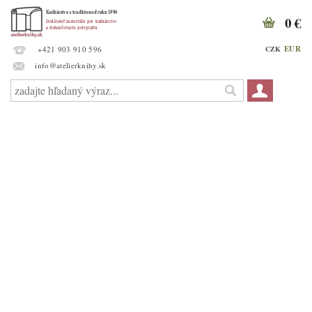
0 €
EUR
CZK
+421 903 910 596
info@atelierknihy.sk