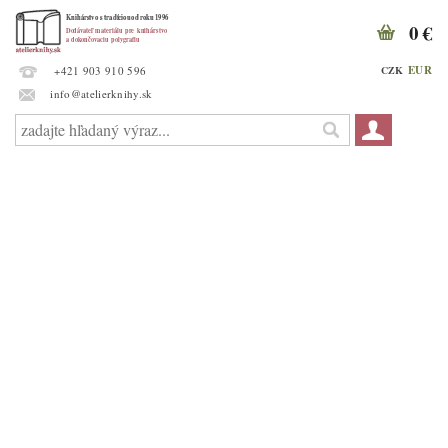
0 €
EUR
CZK
+421 903 910 596
info@atelierknihy.sk