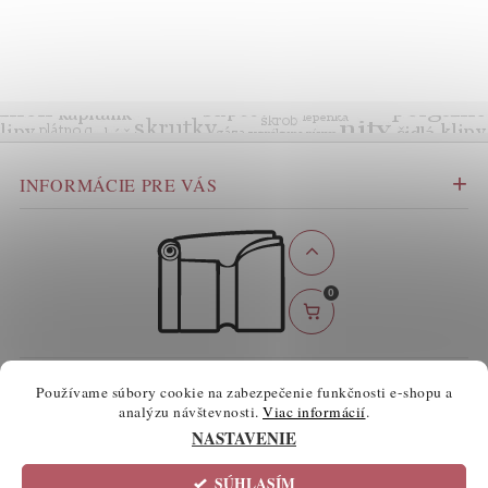
INFORMÁCIE PRE VÁS
0
BEZPEČNÉ ONLINE PLATBY
Používame súbory cookie na zabezpečenie funkčnosti e-shopu a
analýzu návštevnosti.
Viac informácií
.
NASTAVENIE
SÚHLASÍM
2026 ©
atelierknihy.sk
, všetky práva vyhradené