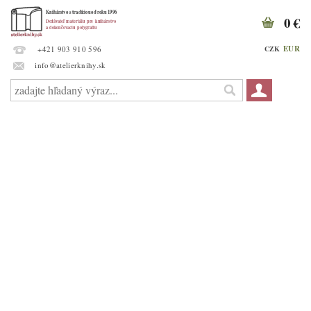
0 €
EUR
CZK
+421 903 910 596
info@atelierknihy.sk