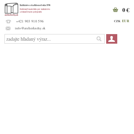
0 €
EUR
CZK
+421 903 910 596
info@atelierknihy.sk