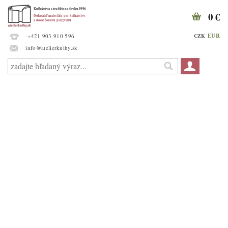
0 €
EUR
CZK
+421 903 910 596
info@atelierknihy.sk