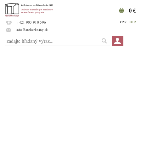
0 €
EUR
CZK
+421 903 910 596
info@atelierknihy.sk