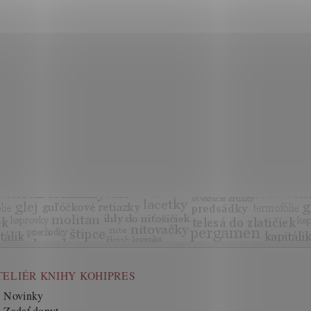
TELIÉR KNIHY KOHIPRES
Novinky
Zadať dopyt