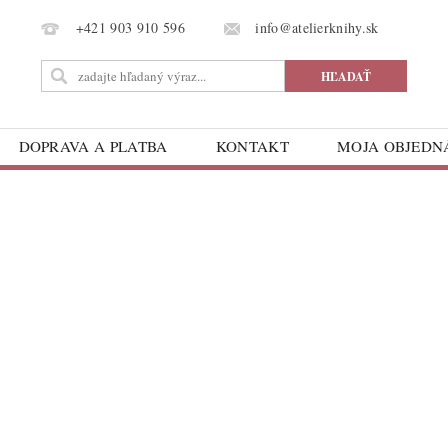
info@atelierknihy.sk
+421 903 910 596
DOPRAVA A PLATBA
KONTAKT
MOJA OBJED