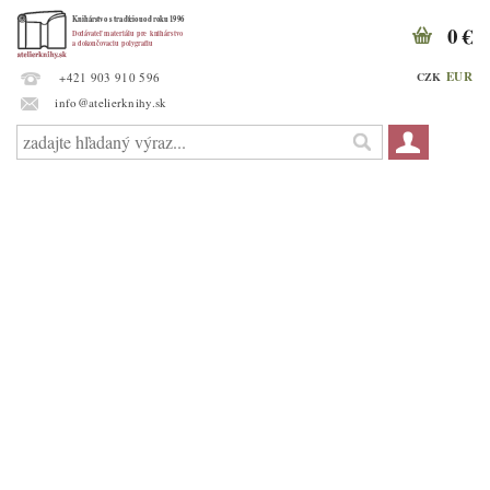
0 €
EUR
CZK
+421 903 910 596
info@atelierknihy.sk