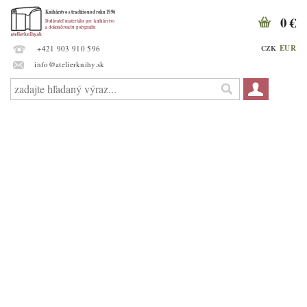
0 €
EUR
CZK
+421 903 910 596
info@atelierknihy.sk