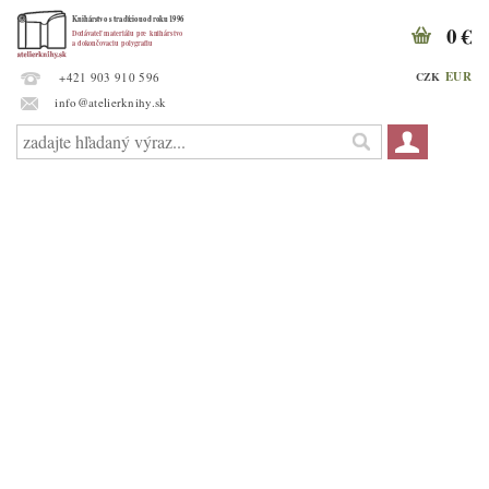
0 €
EUR
CZK
+421 903 910 596
info@atelierknihy.sk