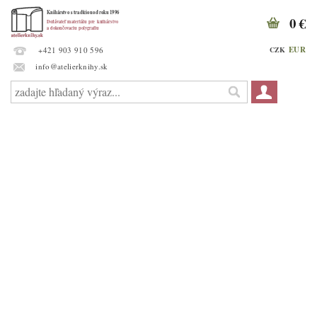
0 €
EUR
CZK
+421 903 910 596
info@atelierknihy.sk