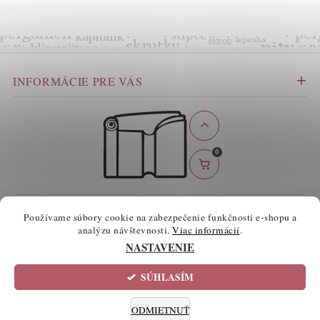
INFORMÁCIE PRE VÁS
0
BEZPEČNÉ ONLINE PLATBY
Používame súbory cookie na zabezpečenie funkčnosti e-shopu a
analýzu návštevnosti.
Viac informácií
.
NASTAVENIE
SÚHLASÍM
2026 ©
atelierknihy.sk
, všetky práva vyhradené
Informácie o súboroch cookie
Upraviť nastavenie cookies
ODMIETNUŤ