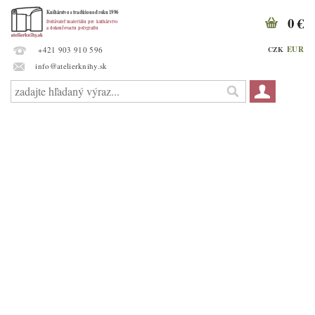
0 €
EUR
CZK
+421 903 910 596
info@atelierknihy.sk