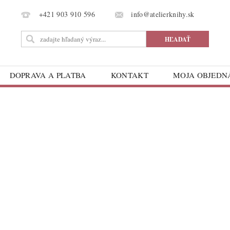
info@atelierknihy.sk
+421 903 910 596
DOPRAVA A PLATBA
KONTAKT
MOJA OBJED