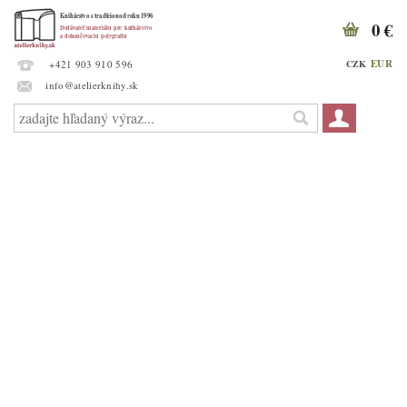
0 €
EUR
CZK
+421 903 910 596
info@atelierknihy.sk