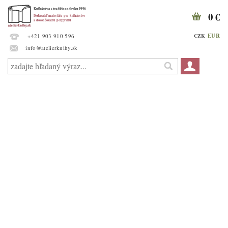
0 €
EUR
CZK
+421 903 910 596
info@atelierknihy.sk