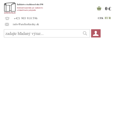
0 €
EUR
CZK
+421 903 910 596
info@atelierknihy.sk