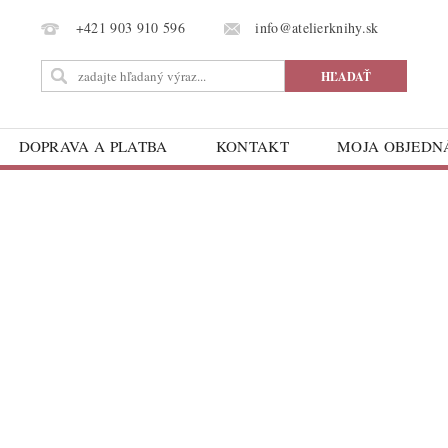
info@atelierknihy.sk
+421 903 910 596
DOPRAVA A PLATBA
KONTAKT
MOJA OBJED