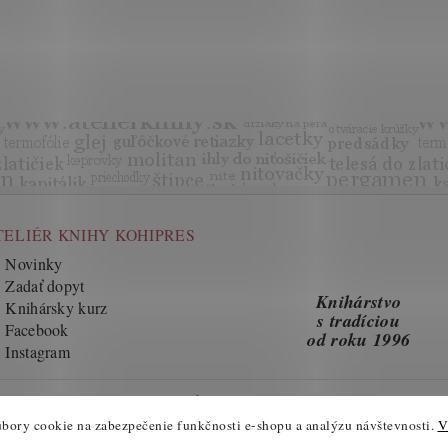
TELIÉR KNIHY KOHIPRES
Novinky
Zadať dopyt
Knihárstvo
Knihársky kurz
s tradíciou
Facebook
od roku 1996
Instagram
BEZPEČNÉ ONLINE PLATBY
bory cookie na zabezpečenie funkčnosti e-shopu a analýzu návštevnosti.
V