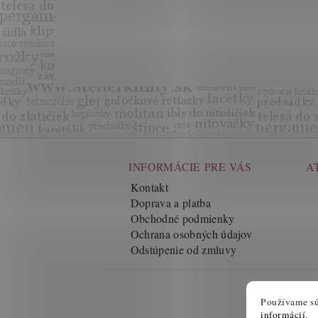
INFORMÁCIE PRE VÁS
A
Kontakt
Doprava a platba
Obchodné podmienky
Ochrana osobných údajov
Odstúpenie od zmluvy
Používame sú
informácií
.