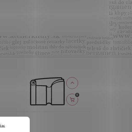
0
iac